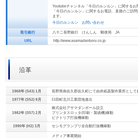
Youtubeチャンネル「今日のルンルン」に関す
「今日のルンルン」に関するお電話、直接のご訪問
ます。
今日のルンルン お問い合わせ
取引銀行
八十二長野銀行 けんしん 郵便局 JA
URL
http://www.asamadanboru.co.jp
沿革
1968年 (S43) 1月
長野県南佐久郡佐久町にて由井紙器製作業所として
1977年 (S52) 9月
臼田町北川工業団地進出
株式会社アサマダンボール設立
1982年 (S57) 2月
プリンタスロッタ(印刷・製函機)稼動
ビクトリア打抜機稼動
1990年 (H2) 3月
セシモグランプリ全自動打抜機稼動
メディア事業開始