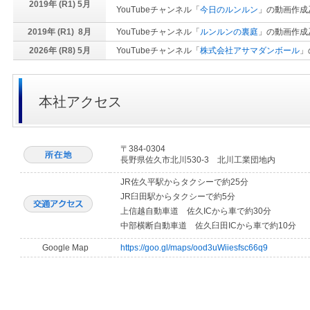
2019年 (R1) 5月
YouTubeチャンネル「
今日のルンルン
」の動画作成
2019年 (R1) 8月
YouTubeチャンネル「
ルンルンの裏庭
」の動画作成
2026年 (R8) 5月
YouTubeチャンネル「
株式会社アサマダンボール
」
本社アクセス
〒384-0304
長野県佐久市北川530-3 北川工業団地内
JR佐久平駅からタクシーで約25分
JR臼田駅からタクシーで約5分
上信越自動車道 佐久ICから車で約30分
中部横断自動車道 佐久臼田ICから車で約10分
Google Map
https://goo.gl/maps/ood3uWiiesfsc66q9