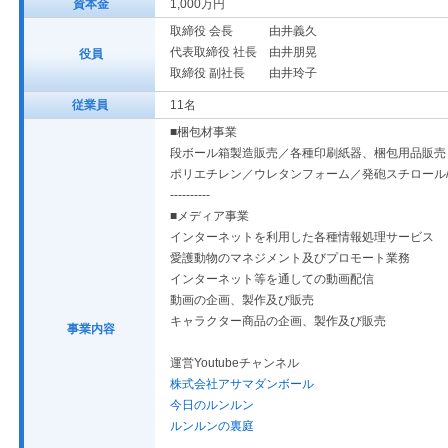
資本金
1,000万円
取締役 会長 由井義久
代表取締役 社長 由井朋晃
役員
取締役 副社長 由井玲子
従業員
11名
■梱包材事業
段ボール箱製造販売／各種印刷紙器、梱包用品販売
ポリエチレン／ウレタンフォーム／発砲スチロール
----------
■メディア事業
インターネットを利用した各種情報処理サービス
愛護動物のマネジメント及びプロモート業務
インターネット等を通しての動画配信
動画の企画、製作及び販売
キャラクター商品の企画、製作及び販売
事業内容
運営Youtubeチャンネル
株式会社アサマダンボール
今日のルンルン
ルンルンの裏庭